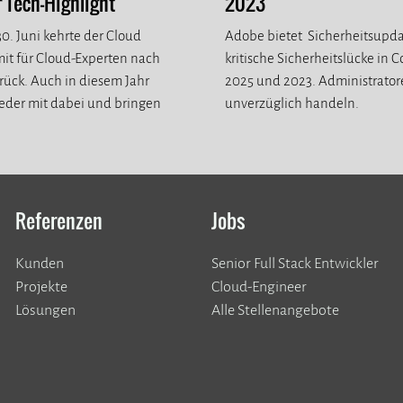
Tech-Highlight
2023
0. Juni kehrte der Cloud
Adobe bietet Sicherheitsupda
it für Cloud-Experten nach
kritische Sicherheitslücke in 
ück. Auch in diesem Jahr
2025 und 2023. Administrato
eder mit dabei und bringen
unverzüglich handeln.
eue Eindrücke mit.
Referenzen
Jobs
Kunden
Senior Full Stack Entwickler
​​​​​​​Projekte
Cloud-Engineer
Lösungen
Alle Stellenangebote