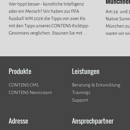
Münchner 
Wer tippt besser - künstliche Intelligenz
oder ein Mensch? Wir haben zur FIFA
Am 29. und 3
Fussball WM 2026 die Tipps von zwei KIs
Native Summ
mit den Tipps unseres CONTENS-Kicktipp-
München zur
Gewinners verglichen. Staunen Sie mit ...
waren wir wi
spannende n
Produkte
Leistungen
CONTENS CMS
Beratung & Entwicklung
CONTENS Newsroom
Trainings
Support
Adresse
Ansprechpartner