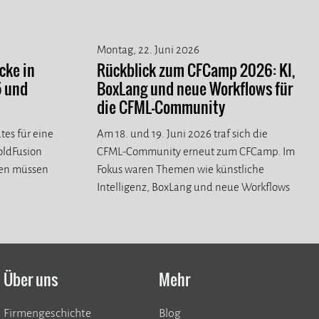
Montag, 22. Juni 2026
cke in
Rückblick zum CFCamp 2026: KI,
5 und
BoxLang und neue Workflows für
die CFML-Community
tes für eine
Am 18. und 19. Juni 2026 traf sich die
ColdFusion
CFML-Community erneut zum CFCamp. Im
ren müssen
Fokus waren Themen wie künstliche
Intelligenz, BoxLang und neue Workflows
für die CFML-Community.
Über uns
Mehr
Firmengeschichte
Blog