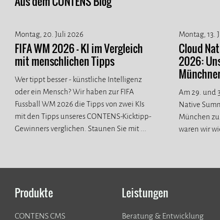
Aus dem CONTENS Blog
Montag, 20. Juli 2026
Montag, 13. 
FIFA WM 2026 - KI im Vergleich
Cloud Na
mit menschlichen Tipps
2026: Un
Münchner 
Wer tippt besser - künstliche Intelligenz
oder ein Mensch? Wir haben zur FIFA
Am 29. und 3
Fussball WM 2026 die Tipps von zwei KIs
Native Summ
mit den Tipps unseres CONTENS-Kicktipp-
München zur
Gewinners verglichen. Staunen Sie mit ...
waren wir wi
spannende n
Produkte
Leistungen
CONTENS CMS
Beratung & Entwicklung