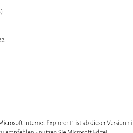
S)
22
icrosoft Internet Explorer 11 ist ab dieser Version n
zu empfehlen - nutzen Sie Microsoft Edge!