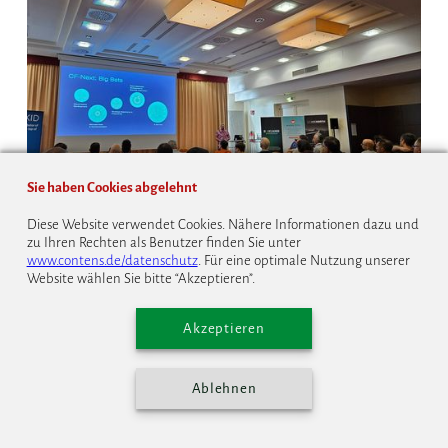
Sie haben Cookies abgelehnt
Montag, 24. Juni 2024
Diese Website verwendet Cookies. Nähere Informationen dazu und
zu Ihren Rechten als Benutzer finden Sie unter
Das CFCamp 2024 war ein voller Erfolg und bot den
www.contens.de/datenschutz
. Für eine optimale Nutzung unserer
Teilnehmern eine Fülle von spannenden Neuigkeiten,
Website wählen Sie bitte “Akzeptieren”.
inspirierenden Vorträgen und interessanten
Begegnungen.
Akzeptieren
weiterlesen
Ablehnen