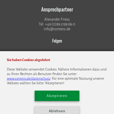
Ansprechpartner
Alexander Friess
Tel: +49 (0)89 5199 69-0
info@contens.de
Folgen
Sie haben Cookies abgelehnt
Diese Website verwendet Cookies. Nähere Informationen dazu und
zu Ihren Rechten als Benutzer finden Sie unter
© 1999 - 2026 CONTENS Software GmbH
www.contens.de/datenschutz
. Für eine optimale Nutzung unserer
Website wählen Sie bitte “Akzeptieren”.
Datenschutz
Impressum
Kontakt
Bildrechte
Cookie Einstellungen
English
Akzeptieren
Ablehnen