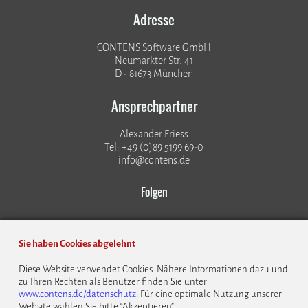
Adresse
CONTENS Software GmbH
Neumarkter Str. 41
D - 81673 München
Ansprechpartner
Alexander Friess
Tel: +49 (0)89 5199 69-0
info@contens.de
Folgen
Sie haben Cookies abgelehnt
Diese Website verwendet Cookies. Nähere Informationen dazu und
zu Ihren Rechten als Benutzer finden Sie unter
© 1999 - 2026 CONTENS Software GmbH
www.contens.de/datenschutz
. Für eine optimale Nutzung unserer
Website wählen Sie bitte “Akzeptieren”.