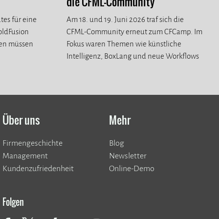
die CFML-Community
tes für eine
Am 18. und 19. Juni 2026 traf sich die
ColdFusion
CFML-Community erneut zum CFCamp. Im
ren müssen
Fokus waren Themen wie künstliche
Intelligenz, BoxLang und neue Workflows
für die CFML-Community.
Über uns
Mehr
Firmengeschichte
Blog
Management
Newsletter
Kundenzufriedenheit
Online-Demo
Folgen