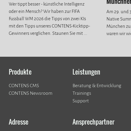
Münchner 
Wer tippt besser - künstliche Intelligenz
oder ein Mensch? Wir haben zur FIFA
Am 29. und 3
Fussball WM 2026 die Tipps von zwei KIs
Native Summ
mit den Tipps unseres CONTENS-Kicktipp-
München zur
Gewinners verglichen. Staunen Sie mit ...
waren wir wi
spannende n
Produkte
Leistungen
CONTENS CMS
Beratung & Entwicklung
CONTENS Newsroom
Trainings
Support
Adresse
Ansprechpartner