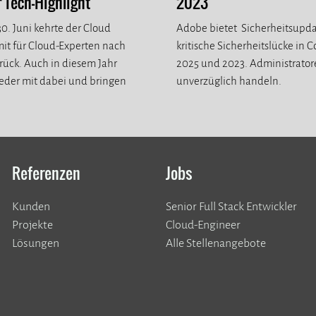
Tech-Highlight
2023
0. Juni kehrte der Cloud
Adobe bietet Sicherheitsupda
it für Cloud-Experten nach
kritische Sicherheitslücke in 
ück. Auch in diesem Jahr
2025 und 2023. Administrato
eder mit dabei und bringen
unverzüglich handeln.
eue Eindrücke mit.
Referenzen
Jobs
Kunden
Senior Full Stack Entwickler
​​​​​​​Projekte
Cloud-Engineer
Lösungen
Alle Stellenangebote