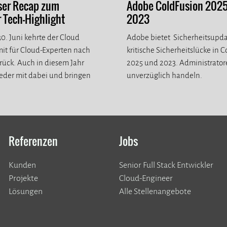
ser Recap zum
Adobe ColdFusion 202
Tech-Highlight
2023
0. Juni kehrte der Cloud
Adobe bietet Sicherheitsupda
it für Cloud-Experten nach
kritische Sicherheitslücke in 
ück. Auch in diesem Jahr
2025 und 2023. Administrato
eder mit dabei und bringen
unverzüglich handeln.
eue Eindrücke mit.
Referenzen
Jobs
Kunden
Senior Full Stack Entwickler
​​​​​​​Projekte
Cloud-Engineer
Lösungen
Alle Stellenangebote