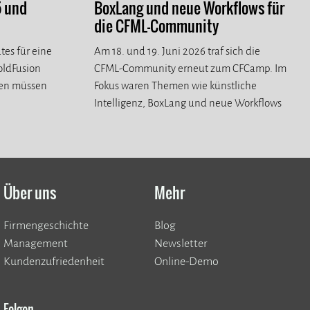
5 und
BoxLang und neue Workflows für
die CFML-Community
tes für eine
Am 18. und 19. Juni 2026 traf sich die
ColdFusion
CFML-Community erneut zum CFCamp. Im
ren müssen
Fokus waren Themen wie künstliche
Intelligenz, BoxLang und neue Workflows
für die CFML-Community.
Über uns
Mehr
Firmengeschichte
Blog
Management
Newsletter
Kundenzufriedenheit
Online-Demo
Folgen