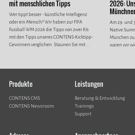
mit menschlichen Tipps
2026: Un
Münchner 
Wer tippt besser - künstliche Intelligenz
oder ein Mensch? Wir haben zur FIFA
Am 29. und 3
Fussball WM 2026 die Tipps von zwei KIs
Native Summ
mit den Tipps unseres CONTENS-Kicktipp-
München zur
Gewinners verglichen. Staunen Sie mit ...
waren wir wi
spannende n
Produkte
Leistungen
CONTENS CMS
Beratung & Entwicklung
CONTENS Newsroom
Trainings
Support