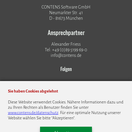
CONTENS Software GmbH
Neumarkter Str. 41
D - 81673 München
Ansprechpartner
Alexander Friess
Tel: +49 (0)89 5199 69-0
info@contens.de
Folgen
Sie haben Cookies abgelehnt
Diese Website verwendet Cookies. Nähere Informationen dazu und
zu Ihren Rechten als Benutzer finden Sie unter
© 1999 - 2026 CONTENS Software GmbH
www.contens.de/datenschutz
. Für eine optimale Nutzung unserer
Website wählen Sie bitte “Akzeptieren”.
Datenschutz
Impressum
Kontakt
Bildrechte
Cookie Einstellungen
English