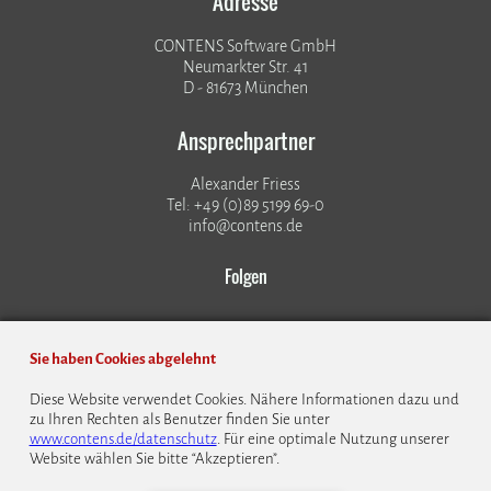
Adresse
CONTENS Software GmbH
Neumarkter Str. 41
D - 81673 München
Ansprechpartner
Alexander Friess
Tel: +49 (0)89 5199 69-0
info@contens.de
Folgen
Sie haben Cookies abgelehnt
Diese Website verwendet Cookies. Nähere Informationen dazu und
zu Ihren Rechten als Benutzer finden Sie unter
© 1999 - 2026 CONTENS Software GmbH
www.contens.de/datenschutz
. Für eine optimale Nutzung unserer
Website wählen Sie bitte “Akzeptieren”.
Datenschutz
Impressum
Kontakt
Bildrechte