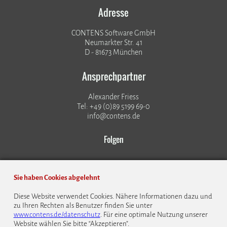
Adresse
CONTENS Software GmbH
Neumarkter Str. 41
D - 81673 München
Ansprechpartner
Alexander Friess
Tel: +49 (0)89 5199 69-0
info@contens.de
Folgen
Sie haben Cookies abgelehnt
Diese Website verwendet Cookies. Nähere Informationen dazu und
zu Ihren Rechten als Benutzer finden Sie unter
© 1999 - 2026 CONTENS Software GmbH
www.contens.de/datenschutz
. Für eine optimale Nutzung unserer
Website wählen Sie bitte “Akzeptieren”.