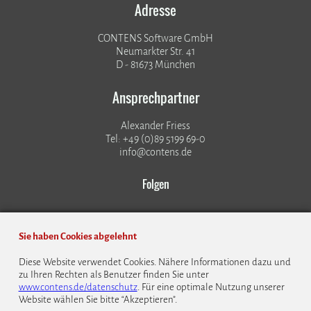
Adresse
CONTENS Software GmbH
Neumarkter Str. 41
D - 81673 München
Ansprechpartner
Alexander Friess
Tel: +49 (0)89 5199 69-0
info@contens.de
Folgen
Sie haben Cookies abgelehnt
Diese Website verwendet Cookies. Nähere Informationen dazu und
zu Ihren Rechten als Benutzer finden Sie unter
© 1999 - 2026 CONTENS Software GmbH
www.contens.de/datenschutz
. Für eine optimale Nutzung unserer
Website wählen Sie bitte “Akzeptieren”.
Datenschutz
Impressum
Kontakt
Bildrechte