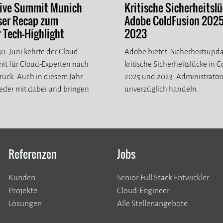
tive Summit Munich
Kritische Sicherheitslü
ser Recap zum
Adobe ColdFusion 202
Tech-Highlight
2023
0. Juni kehrte der Cloud
Adobe bietet Sicherheitsupda
it für Cloud-Experten nach
kritische Sicherheitslücke in 
ück. Auch in diesem Jahr
2025 und 2023. Administrato
eder mit dabei und bringen
unverzüglich handeln.
eue Eindrücke mit.
Referenzen
Jobs
Kunden
Senior Full Stack Entwickler
​​​​​​​Projekte
Cloud-Engineer
Lösungen
Alle Stellenangebote