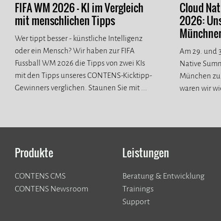
FIFA WM 2026 - KI im Vergleich
Cloud Na
mit menschlichen Tipps
2026: Un
Münchner 
Wer tippt besser - künstliche Intelligenz
oder ein Mensch? Wir haben zur FIFA
Am 29. und 3
Fussball WM 2026 die Tipps von zwei KIs
Native Summ
mit den Tipps unseres CONTENS-Kicktipp-
München zur
Gewinners verglichen. Staunen Sie mit ...
waren wir wi
spannende n
Produkte
Leistungen
CONTENS CMS
Beratung & Entwicklung
CONTENS Newsroom
Trainings
Support