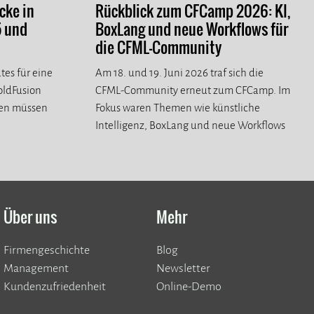
cke in
Rückblick zum CFCamp 2026: KI,
5 und
BoxLang und neue Workflows für
die CFML-Community
tes für eine
Am 18. und 19. Juni 2026 traf sich die
ColdFusion
CFML-Community erneut zum CFCamp. Im
ren müssen
Fokus waren Themen wie künstliche
Intelligenz, BoxLang und neue Workflows
für die CFML-Community.
Über uns
Mehr
Firmengeschichte
Blog
Management
Newsletter
Kundenzufriedenheit
Online-Demo