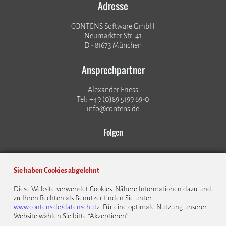
Adresse
CONTENS Software GmbH
Neumarkter Str. 41
D - 81673 München
Ansprechpartner
Alexander Friess
Tel: +49 (0)89 5199 69-0
info@contens.de
Folgen
Sie haben Cookies abgelehnt
Diese Website verwendet Cookies. Nähere Informationen dazu und
zu Ihren Rechten als Benutzer finden Sie unter
© 1999 - 2026 CONTENS Software GmbH
www.contens.de/datenschutz
. Für eine optimale Nutzung unserer
Website wählen Sie bitte “Akzeptieren”.
Datenschutz
Impressum
Kontakt
Bildrechte