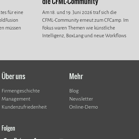
die CFML-Community
tes für eine
Am 18. und 19. Juni 2026 traf sich die
ColdFusion
CFML-Community erneut zum CFCamp. Im
ren müssen
Fokus waren Themen wie künstliche
Intelligenz, BoxLang und neue Workflows
für die CFML-Community.
Über uns
Mehr
Firmengeschichte
Blog
Management
Newsletter
Kundenzufriedenheit
Online-Demo
Folgen