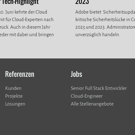
Tech-Highlight
2023
0. Juni kehrte der Cloud
Adobe bietet Sicherheitsupda
it für Cloud-Experten nach
kritische Sicherheitslücke in 
ück. Auch in diesem Jahr
2025 und 2023. Administrato
eder mit dabei und bringen
unverzüglich handeln.
eue Eindrücke mit.
Referenzen
Jobs
Kunden
Senior Full Stack Entwickler
​​​​​​​Projekte
Cloud-Engineer
Lösungen
Alle Stellenangebote