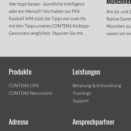
Münchner 
Wer tippt besser - künstliche Intelligenz
oder ein Mensch? Wir haben zur FIFA
Am 29. und 3
Fussball WM 2026 die Tipps von zwei KIs
Native Summ
mit den Tipps unseres CONTENS-Kicktipp-
München zur
Gewinners verglichen. Staunen Sie mit ...
waren wir wi
spannende n
Produkte
Leistungen
CONTENS CMS
Beratung & Entwicklung
CONTENS Newsroom
Trainings
Support
Adresse
Ansprechpartner