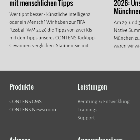
mit menschlichen Tipps
2026: Un
Münchner 
Wer tippt besser - künstliche Intelligenz
oder ein Mensch? Wir haben zur FIFA
Am 29. und 3
Fussball WM 2026 die Tipps von zwei KIs
Native Summ
mit den Tipps unseres CONTENS-Kicktipp-
München zur
Gewinners verglichen. Staunen Sie mit ...
waren wir wi
spannende n
Produkte
Leistungen
CONTENS CMS
Beratung & Entwicklung
CONTENS Newsroom
Trainings
Support
Adresse
Ansprechpartner