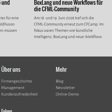
5 und
BoxLang und neue Workflows für
die CFML-Community
tes für eine
Am 18. und 19. Juni 2026 traf sich die
ColdFusion
CFML-Community erneut zum CFCamp. Im
ren müssen
Fokus waren Themen wie künstliche
Intelligenz, BoxLang und neue Workflows
für die CFML-Community.
Über uns
Mehr
Firmengeschichte
Blog
Management
Newsletter
Kundenzufriedenheit
Online-Demo
Folgen