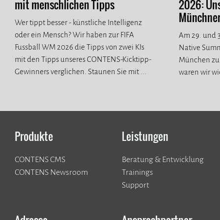
mit menschlichen Tipps
2026: Un
Münchner 
Wer tippt besser - künstliche Intelligenz
oder ein Mensch? Wir haben zur FIFA
Am 29. und 3
Fussball WM 2026 die Tipps von zwei KIs
Native Summ
mit den Tipps unseres CONTENS-Kicktipp-
München zur
Gewinners verglichen. Staunen Sie mit ...
waren wir wi
spannende n
Produkte
Leistungen
CONTENS CMS
Beratung & Entwicklung
CONTENS Newsroom
Trainings
Support
Adresse
Ansprechpartner