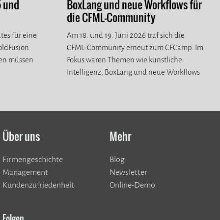
5 und
BoxLang und neue Workflows für
die CFML-Community
tes für eine
Am 18. und 19. Juni 2026 traf sich die
ColdFusion
CFML-Community erneut zum CFCamp. Im
ren müssen
Fokus waren Themen wie künstliche
Intelligenz, BoxLang und neue Workflows
für die CFML-Community.
Über uns
Mehr
Firmengeschichte
Blog
Management
Newsletter
Kundenzufriedenheit
Online-Demo
Folgen