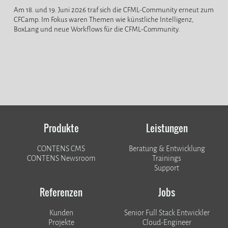
Am 18. und 19. Juni 2026 traf sich die CFML-Community erneut zum
CFCamp. Im Fokus waren Themen wie künstliche Intelligenz,
BoxLang und neue Workflows für die CFML-Community.
Produkte
Leistungen
CONTENS CMS
Beratung & Entwicklung
CONTENS Newsroom
Trainings
Support
Referenzen
Jobs
Kunden
Senior Full Stack Entwickler
​​​​​​​Projekte
Cloud-Engineer