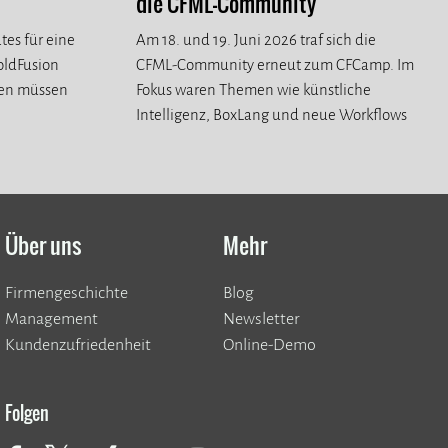
die CFML-Community
tes für eine
Am 18. und 19. Juni 2026 traf sich die
ColdFusion
CFML-Community erneut zum CFCamp. Im
ren müssen
Fokus waren Themen wie künstliche
Intelligenz, BoxLang und neue Workflows
für die CFML-Community.
Über uns
Mehr
Firmengeschichte
Blog
Management
Newsletter
Kundenzufriedenheit
Online-Demo
Folgen