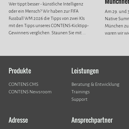
Münchner 
Wer tippt besser - künstliche Intelligenz
oder ein Mensch? Wir haben zur FIFA
Am 29. und 3
Fussball WM 2026 die Tipps von zwei KIs
Native Summ
mit den Tipps unseres CONTENS-Kicktipp-
München zur
Gewinners verglichen. Staunen Sie mit ...
waren wir wi
spannende n
Produkte
Leistungen
CONTENS CMS
Beratung & Entwicklung
CONTENS Newsroom
Trainings
Support
Adresse
Ansprechpartner