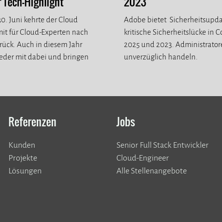
Tech-Highlight
2023
0. Juni kehrte der Cloud
Adobe bietet Sicherheitsupda
it für Cloud-Experten nach
kritische Sicherheitslücke in 
ück. Auch in diesem Jahr
2025 und 2023. Administrato
eder mit dabei und bringen
unverzüglich handeln.
eue Eindrücke mit.
Referenzen
Jobs
Kunden
Senior Full Stack Entwickler
​​​​​​​Projekte
Cloud-Engineer
Lösungen
Alle Stellenangebote