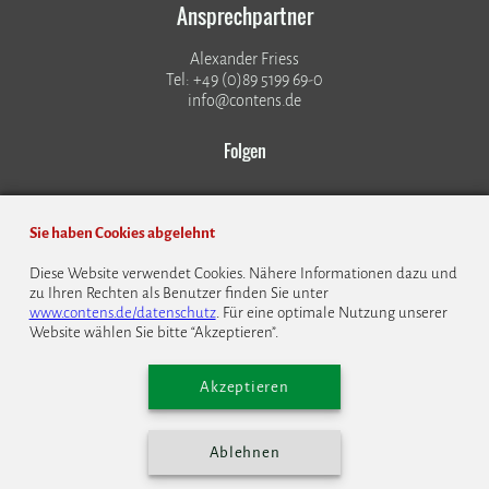
Ansprechpartner
Alexander Friess
Tel: +49 (0)89 5199 69-0
info@contens.de
Folgen
Sie haben Cookies abgelehnt
Diese Website verwendet Cookies. Nähere Informationen dazu und
zu Ihren Rechten als Benutzer finden Sie unter
© 1999 - 2026 CONTENS Software GmbH
www.contens.de/datenschutz
. Für eine optimale Nutzung unserer
Website wählen Sie bitte “Akzeptieren”.
Datenschutz
Impressum
Kontakt
Bildrechte
Cookie Einstellungen
English
Akzeptieren
Ablehnen
Mit
in München gemacht.