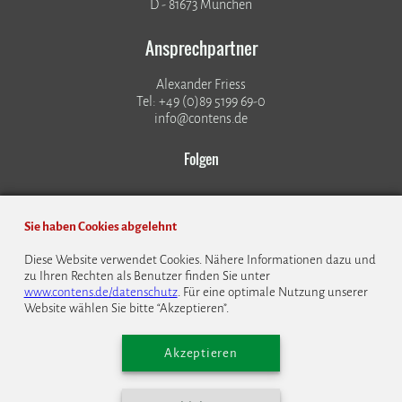
D - 81673 München
Ansprechpartner
Alexander Friess
Tel: +49 (0)89 5199 69-0
info@contens.de
Folgen
Sie haben Cookies abgelehnt
Diese Website verwendet Cookies. Nähere Informationen dazu und
zu Ihren Rechten als Benutzer finden Sie unter
© 1999 - 2026 CONTENS Software GmbH
www.contens.de/datenschutz
. Für eine optimale Nutzung unserer
Website wählen Sie bitte “Akzeptieren”.
Datenschutz
Impressum
Kontakt
Bildrechte
Cookie Einstellungen
English
Akzeptieren