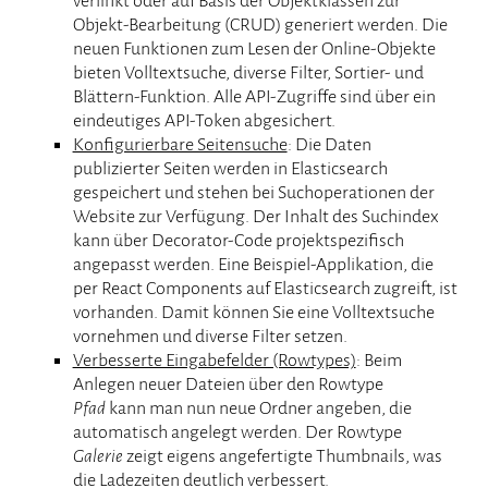
verlinkt oder auf Basis der Objektklassen zur
Objekt-Bearbeitung (CRUD) generiert werden. Die
neuen Funktionen zum Lesen der Online-Objekte
bieten Volltextsuche, diverse Filter, Sortier- und
Blättern-Funktion. Alle API-Zugriffe sind über ein
eindeutiges API-Token abgesichert.
Konfigurierbare Seitensuche
: Die Daten
publizierter Seiten werden in Elasticsearch
gespeichert und stehen bei Suchoperationen der
Website zur Verfügung. Der Inhalt des Suchindex
kann über Decorator-Code projektspezifisch
angepasst werden. Eine Beispiel-Applikation, die
per React Components auf Elasticsearch zugreift, ist
vorhanden. Damit können Sie eine Volltextsuche
vornehmen und diverse Filter setzen.
Verbesserte Eingabefelder (Rowtypes)
: Beim
Anlegen neuer Dateien über den Rowtype
Pfad
kann man nun neue Ordner angeben, die
automatisch angelegt werden. Der Rowtype
Galerie
zeigt eigens angefertigte Thumbnails, was
die Ladezeiten deutlich verbessert.