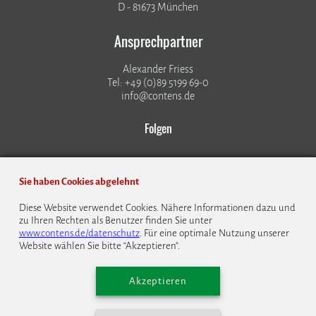
D - 81673 München
Ansprechpartner
Alexander Friess
Tel: +49 (0)89 5199 69-0
info@contens.de
Folgen
Sie haben Cookies abgelehnt
Diese Website verwendet Cookies. Nähere Informationen dazu und
zu Ihren Rechten als Benutzer finden Sie unter
© 1999 - 2026 CONTENS Software GmbH
www.contens.de/datenschutz
. Für eine optimale Nutzung unserer
Website wählen Sie bitte “Akzeptieren”.
Datenschutz
Impressum
Kontakt
Bildrechte
Cookie Einstellungen
English
Akzeptieren