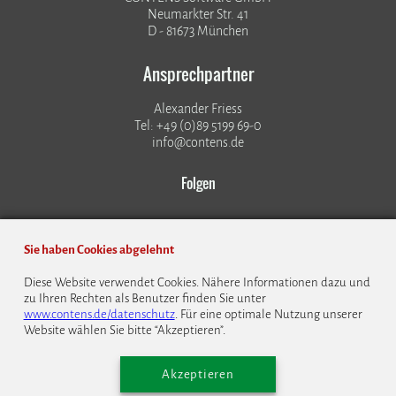
Neumarkter Str. 41
D - 81673 München
Ansprechpartner
Alexander Friess
Tel: +49 (0)89 5199 69-0
info@contens.de
Folgen
Sie haben Cookies abgelehnt
Diese Website verwendet Cookies. Nähere Informationen dazu und
zu Ihren Rechten als Benutzer finden Sie unter
© 1999 - 2026 CONTENS Software GmbH
www.contens.de/datenschutz
. Für eine optimale Nutzung unserer
Website wählen Sie bitte “Akzeptieren”.
Datenschutz
Impressum
Kontakt
Bildrechte
Cookie Einstellungen
English
Akzeptieren