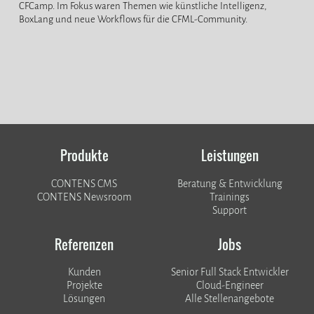
CFCamp. Im Fokus waren Themen wie künstliche Intelligenz,
BoxLang und neue Workflows für die CFML-Community.
Produkte
Leistungen
CONTENS CMS
Beratung & Entwicklung
CONTENS Newsroom
Trainings
Support
Referenzen
Jobs
Kunden
Senior Full Stack Entwickler
​​​​​​​Projekte
Cloud-Engineer
Lösungen
Alle Stellenangebote