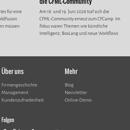
die CFML-Community
tes für eine
Am 18. und 19. Juni 2026 traf sich die
ColdFusion
CFML-Community erneut zum CFCamp. Im
ren müssen
Fokus waren Themen wie künstliche
Intelligenz, BoxLang und neue Workflows
für die CFML-Community.
Über uns
Mehr
Firmengeschichte
Blog
Management
Newsletter
Kundenzufriedenheit
Online-Demo
Folgen