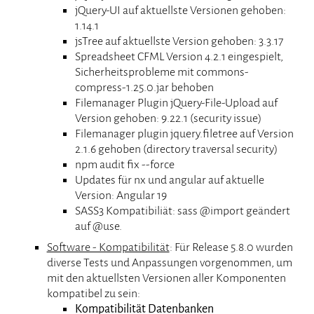
jQuery-UI auf aktuellste Versionen gehoben:
1.14.1
jsTree auf aktuellste Version gehoben: 3.3.17
Spreadsheet CFML Version 4.2.1 eingespielt,
Sicherheitsprobleme mit commons-
compress-1.25.0.jar behoben
Filemanager Plugin jQuery-File-Upload auf
Version gehoben: 9.22.1 (security issue)
Filemanager plugin jquery.filetree auf Version
2.1.6 gehoben (directory traversal security)
npm audit fix --force
Updates für nx und angular auf aktuelle
Version: Angular 19
SASS3 Kompatibiliät: sass @import geändert
auf @use.
Software - Kompatibilität
: Für Release 5.8.0 wurden
diverse Tests und Anpassungen vorgenommen, um
mit den aktuellsten Versionen aller Komponenten
kompatibel zu sein:
Kompatibilität Datenbanken